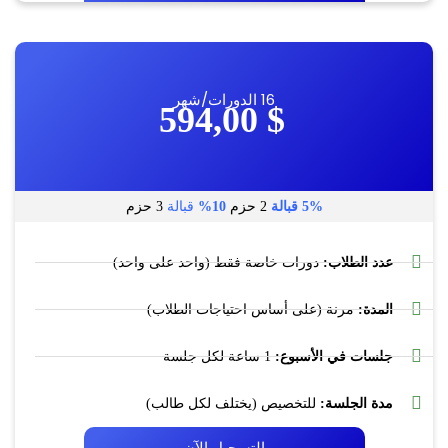
16 الدورات/شهر
594,00
$
5%
قبالة
2 حزم
10%
قبالة
3 حزم
عدد الطلاب:
دورات خاصة فقط (واحد على واحد)
المدة:
مرنة (على أساس احتياجات الطلاب)
جلسات في الأسبوع:
1 ساعة لكل جلسة
مدة الجلسة:
للتخصيص (يختلف لكل طالب)
التسجيل الآن