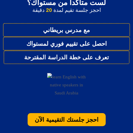
لست متأكداً من مستواك؟
احجز جلسة تقيم لمدة
20
دقيقة
مع مدرس بريطاني
احصل على تقييم فوري لمستواك
تعرف على خطة الدراسة المقترحة
احجز جلستك التقيمية الآن