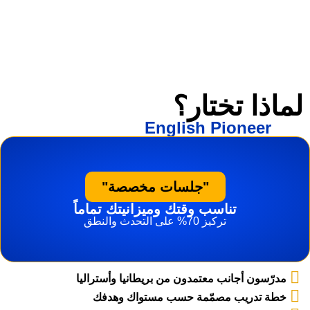
لماذا تختار؟
English Pioneer
"جلسات مخصصة"
تناسب وقتك وميزانيتك تماماً
تركيز 70% على التحدث والنطق
مدرّسون أجانب معتمدون من بريطانيا وأستراليا