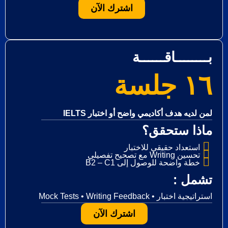
اشترك الآن
بــــــــاقــــــة
١٦ جلسة
IELTS لمن لديه هدف أكاديمي واضح أو اختبار
ماذا ستحقق؟
استعداد حقيقي للاختبار
مع تصحيح تفصيلي Writing تحسين
B2 – C1 خطة واضحة للوصول إلى
: تشمل
Mock Tests • Writing Feedback • استراتيجية اختبار
اشترك الآن