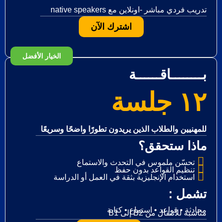
native speakers تدريب فردي مباشر -اونلاين مع
اشترك الآن
الخيار الأفضل
بــــــــاقــــــة
١٢ جلسة
للمهنيين والطلاب الذين يريدون تطورًا واضحًا وسريعًا
ماذا ستحقق؟
تحسّن ملموس في التحدث والاستماع
تنظيم القواعد بدون حفظ
استخدام الإنجليزية بثقة في العمل أو الدراسة
: تشمل
محادثة • قواعد • استماع • كتابة
B1 إلى B2 مناسبة للانتقال من